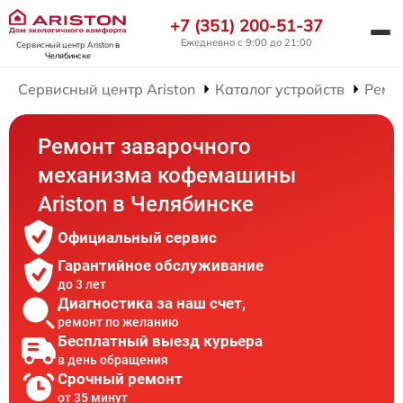
+7 (351) 200-51-37
Ежедневно с 9:00 до 21:00
Сервисный центр Ariston
в
Челябинске
Сервисный центр Ariston
Каталог устройств
Ремо
Ремонт заварочного
механизма кофемашины
Ariston в Челябинске
Официальный сервис
Гарантийное обслуживание
до 3 лет
Диагностика за наш счет,
ремонт по желанию
Бесплатный выезд курьера
в день обращения
Срочный ремонт
от 35 минут