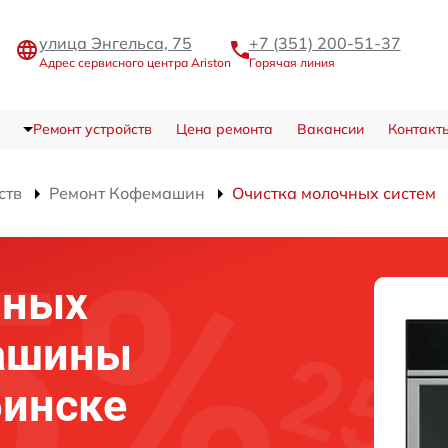
улица Энгельса, 75
+7 (351) 200-51-37
Адрес сервисного центра Ariston
Горячая линия
Ремонт устройств
Цена ремонта
Вакансии
Контакт
ств
Ремонт Кофемашин
Очистка молочных систем
чных
ашины
бинске