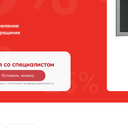
 желанию
бращения
я со специалистом
Оставить заявку
есь c
политикой конфиденциальности