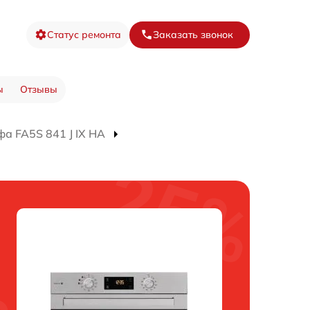
Статус ремонта
Заказать звонок
ы
Отзывы
а FA5S 841 J IX HA