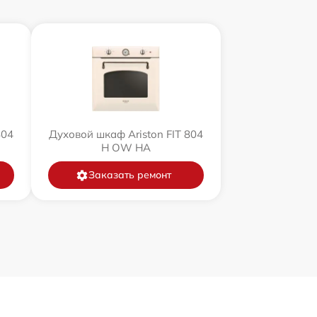
804
Духовой шкаф Ariston FIT 804
H OW HA
Заказать ремонт