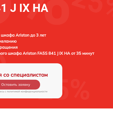
1 J IX HA
 шкафа Ariston до 3 лет
 желанию
бращения
вого шкафа
Ariston FA5S 841 J IX HA от 35 минут
я со специалистом
Оставить заявку
есь c
политикой конфиденциальности